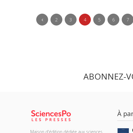
2
3
4
5
6
7
ABONNEZ-V
À par
Maison d'édition dédiée aux sciences