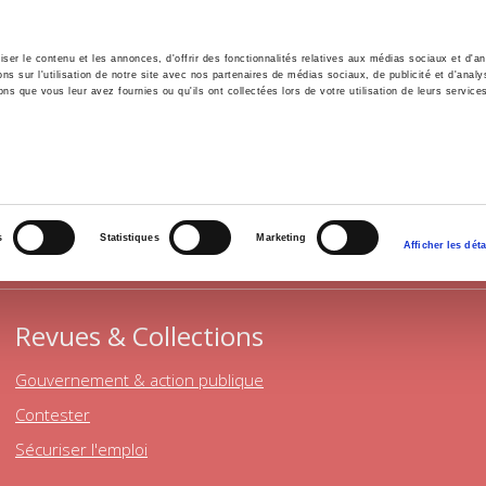
er le contenu et les annonces, d'offrir des fonctionnalités relatives aux médias sociaux et d'ana
 sur l'utilisation de notre site avec nos partenaires de médias sociaux, de publicité et d'analy
ns que vous leur avez fournies ou qu'ils ont collectées lors de votre utilisation de leurs service
il
Environnement
Histoire
International
SCIENCE POLITIQUE
s
Statistiques
Marketing
Afficher les déta
Revues & Collections
Gouvernement & action publique
Contester
Sécuriser l'emploi