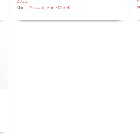
V
2022
et
Martial Foucault, Anne Muxel