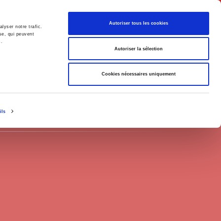
Français
Autoriser tous les cookies
lyser notre trafic.
se, qui peuvent
s.
Politique
Société
Autoriser la sélection
Cookies nécessaires uniquement
ils