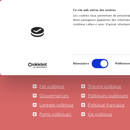
Ce site web utilise des cookies
Les cookies nous permettent de personnalis
Nous partageons également des informations
combiner celles-ci avec d'autres informatio
Accue
Science politique
Accueil
Sélection
Nécessaires
Préférence
du
consentement
Fait politique
Théorie politique
Gouvernances
Politiques publiques
Langage politique
Politique française
Partis politiques
Vie politique