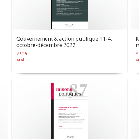
Gouvernement & action publique 11-4,
R
octobre-décembre 2022
m
Varia
V
et al.
et