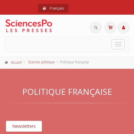
Français
Toggle
navigat
Science politique
Politique française
Accueil
POLITIQUE FRANÇAISE
Newsletters