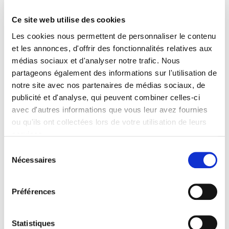
Paule Arnaud-Ameller
Ce site web utilise des cookies
Les cookies nous permettent de personnaliser le contenu
et les annonces, d'offrir des fonctionnalités relatives aux
médias sociaux et d'analyser notre trafic. Nous
partageons également des informations sur l'utilisation de
notre site avec nos partenaires de médias sociaux, de
publicité et d'analyse, qui peuvent combiner celles-ci
avec d'autres informations que vous leur avez fournies
ou qu'ils ont collectées lors de votre utilisation de leurs
services.
Sélection
Nécessaires
du
Financement et délais de la construction
consentement
Françoise Marnata
Préférences
Statistiques