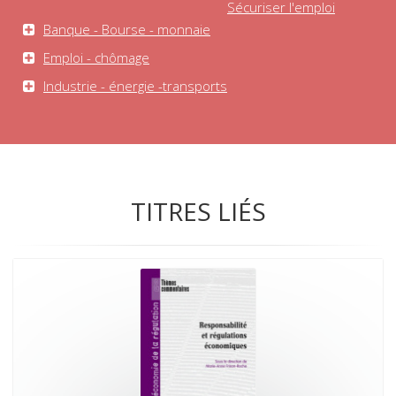
Sécuriser l'emploi
Banque - Bourse - monnaie
Emploi - chômage
Industrie - énergie -transports
TITRES LIÉS