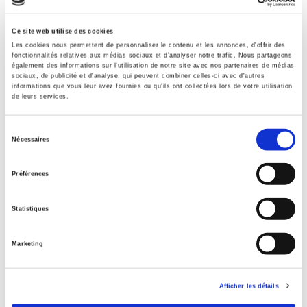
Ce site web utilise des cookies
Les cookies nous permettent de personnaliser le contenu et les annonces, d'offrir des
fonctionnalités relatives aux médias sociaux et d'analyser notre trafic. Nous partageons
également des informations sur l'utilisation de notre site avec nos partenaires de médias
sociaux, de publicité et d'analyse, qui peuvent combiner celles-ci avec d'autres
informations que vous leur avez fournies ou qu'ils ont collectées lors de votre utilisation
de leurs services.
MEDITERRA 2007
Identité et qualité des produits alimentaires
Sélection
Nécessaires
méditerranéens
du
CIHEAM
consentement
Préférences
Statistiques
Marketing
Afficher les détails