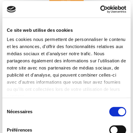
Que faire de nos vieux ?
Une histoire de la protection sociale de 1880 à nos
Ce site web utilise des cookies
jours
Christophe Capuano
Les cookies nous permettent de personnaliser le contenu
et les annonces, d'offrir des fonctionnalités relatives aux
médias sociaux et d'analyser notre trafic. Nous
partageons également des informations sur l'utilisation de
notre site avec nos partenaires de médias sociaux, de
publicité et d'analyse, qui peuvent combiner celles-ci
avec d'autres informations que vous leur avez fournies
ou qu'ils ont collectées lors de votre utilisation de leurs
services.
Sélection
Nécessaires
du
consentement
Vingtième siècle 138, avril-juin 2018
Préférences
1983, un tournant libéral ?