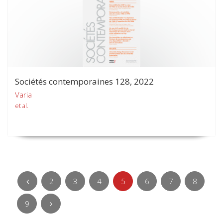
Sociétés contemporaines 128, 2022
Varia
et al.
2
3
4
5
6
7
8
9