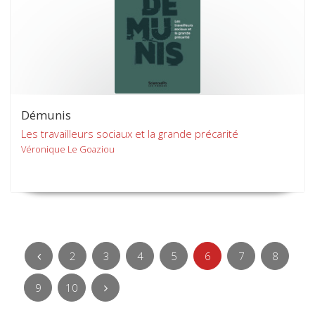
Démunis
Les travailleurs sociaux et la grande précarité
Véronique Le Goaziou
2
3
4
5
6
7
8
9
10