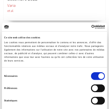
Varia
et al.
Ce site web utilise des cookies
Les cookies nous permettent de personnaliser le contenu et les annonces, d'offrir des
fonctionnalités relatives aux médias sociaux et d'analyser notre trafic. Nous partageons
également des informations sur l'utilisation de notre site avec nos partenaires de médias
sociaux, de publicité et d'analyse, qui peuvent combiner celles-ci avec d'autres
informations que vous leur avez fournies ou qu'ils ont collectées lors de votre utilisation
de leurs services.
Sélection
Nécessaires
du
Sociologies pratiques 45, 2022
consentement
La santé au centre : politiques publiques, territoires,
Préférences
centres de santé
Camille Noûs, François-Xavier Schweyer
Statistiques