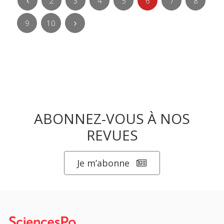
2
3
4
5
6
7
8
9
10
ABONNEZ-VOUS À NOS
REVUES
Je m’abonne