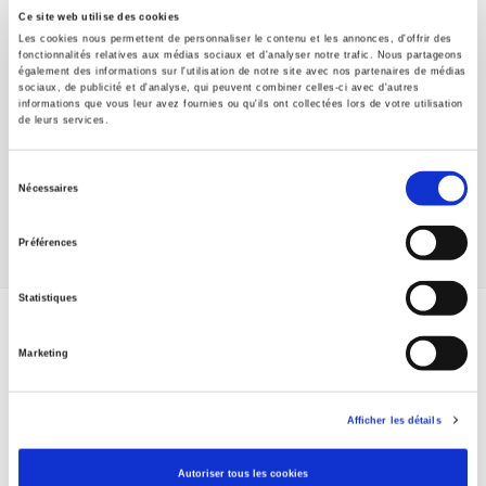
Que sait-on ?
Ce site web utilise des cookies
Presses de Sciences Po
Les cookies nous permettent de personnaliser le contenu et les annonces, d'offrir des
fonctionnalités relatives aux médias sociaux et d'analyser notre trafic. Nous partageons
Références
également des informations sur l'utilisation de notre site avec nos partenaires de médias
Presses de Sciences Po
sociaux, de publicité et d'analyse, qui peuvent combiner celles-ci avec d'autres
informations que vous leur avez fournies ou qu'ils ont collectées lors de votre utilisation
Relations internationales
de leurs services.
Presses de Sciences Po
Sélection
Sécuriser l'emploi
Nécessaires
du
Presses de Sciences Po
consentement
Préférences
Statistiques
ABONNEZ-VOUS À NOS
Marketing
REVUES
Afficher les détails
Je m’abonne
Autoriser tous les cookies