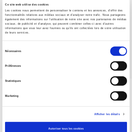
Que sait-on ?
Ce site web utilise des cookies
Presses de Sciences Po
Les cookies nous permettent de personnaliser le contenu et les annonces, d'offrir des
fonctionnalités relatives aux médias sociaux et d'analyser notre trafic. Nous partageons
Références
également des informations sur l'utilisation de notre site avec nos partenaires de médias
Presses de Sciences Po
sociaux, de publicité et d'analyse, qui peuvent combiner celles-ci avec d'autres
informations que vous leur avez fournies ou qu'ils ont collectées lors de votre utilisation
Relations internationales
de leurs services.
Presses de Sciences Po
Sélection
Sécuriser l'emploi
Nécessaires
du
Presses de Sciences Po
consentement
Préférences
Statistiques
ABONNEZ-VOUS À NOS
Marketing
REVUES
Afficher les détails
Je m’abonne
Autoriser tous les cookies