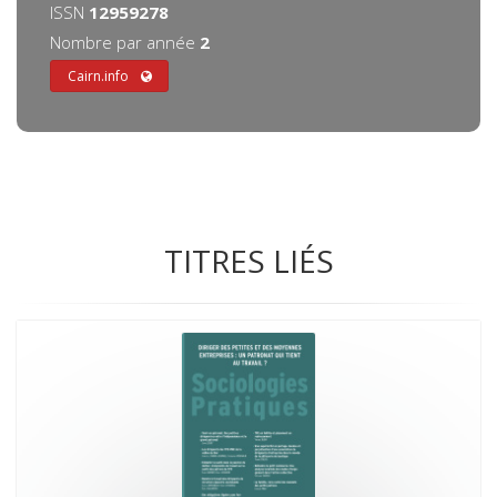
ISSN
12959278
Nombre par année
2
Cairn.info
TITRES LIÉS