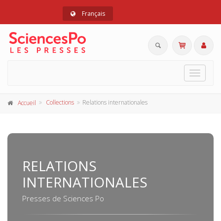
Français
Toggle
navigat
Collections
Relations internationales
Accueil
RELATIONS
INTERNATIONALES
Presses de Sciences Po