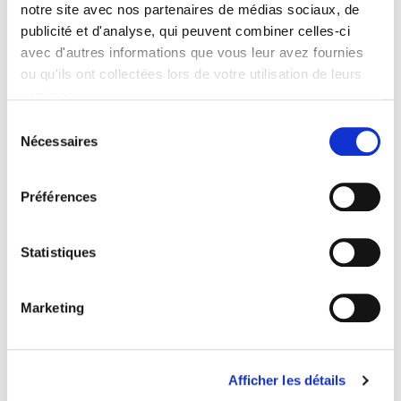
notre site avec nos partenaires de médias sociaux, de
publicité et d'analyse, qui peuvent combiner celles-ci
avec d'autres informations que vous leur avez fournies
ou qu'ils ont collectées lors de votre utilisation de leurs
services.
Sélection
Nécessaires
du
consentement
Economie du savoir-être
Préférences
Yann Algan, Elise Huillery
Statistiques
Marketing
Afficher les détails