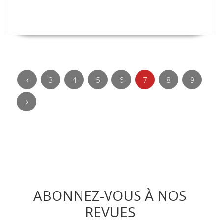
3
4
5
6
7
8
9
ABONNEZ-VOUS À NOS
REVUES