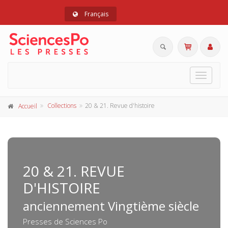
Français
Toggle
navigat
Collections
20 & 21. Revue d'histoire
Accueil
20 & 21. REVUE
D'HISTOIRE
anciennement Vingtième siècle
Presses de Sciences Po