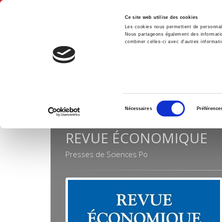
Ce site web utilise des cookies
Les cookies nous permettent de personnalis
Nous partageons également des informations
combiner celles-ci avec d'autres informatio
Accue
Collections
Revue économique
Accueil
Sélection
Nécessaires
Préférence
du
consentement
REVUE ÉCONOMIQUE
Presses de Sciences Po