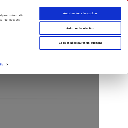
Français
Autoriser tous les cookies
lyser notre trafic.
se, qui peuvent
s.
Politique
Société
Autoriser la sélection
Cookies nécessaires uniquement
ils