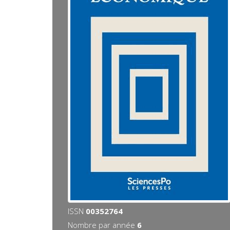
ISSN
00352764
Nombre par année
6