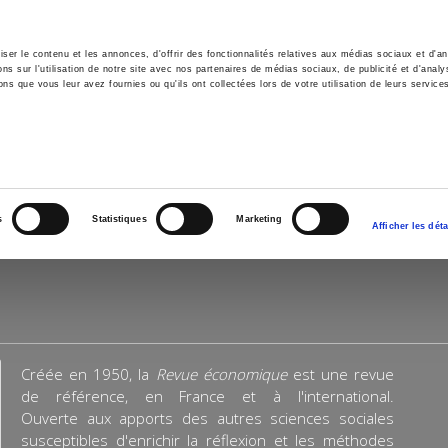
er le contenu et les annonces, d'offrir des fonctionnalités relatives aux médias sociaux et d'ana
 sur l'utilisation de notre site avec nos partenaires de médias sociaux, de publicité et d'analy
ns que vous leur avez fournies ou qu'ils ont collectées lors de votre utilisation de leurs service
il
Environnement
Histoire
International
s
Statistiques
Marketing
Afficher les déta
Créée en 1950, la
Revue économique
est une revue
de référence, en France et à l'international.
Ouverte aux apports des autres sciences sociales
susceptibles d'enrichir la réflexion et les méthodes