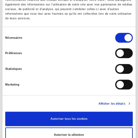
également des informations sur l'utilisation de notre site avec nos partenaires de médias
sociaux, de publicité et d'analyse, qui peuvent combiner celles-ci avec d'autres
informations que vous leur avez fournies ou qu'ils ont collectées lors de votre utilisation
de leurs services.
La norme sans la force
Sélection
L'énigme de la puissance européenne
Nécessaires
du
Zaki Laïdi
consentement
Préférences
Statistiques
Marketing
Afficher les détails
Autoriser tous les cookies
Autoriser la sélection
Dictionnaire genre & science politique