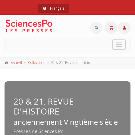
Français
Toggle
navigat
Collections
20 & 21. Revue d'histoire
Accueil
20 & 21. REVUE
D'HISTOIRE
anciennement Vingtième siècle
Presses de Sciences Po