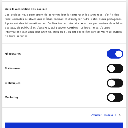
Marion Fontaine, Xavier Vigna
Ce site web utilise des cookies
Les cookies nous permettent de personnaliser le contenu et les annonces, d'offrir des
fonctionnalités relatives aux médias sociaux et d'analyser notre trafic. Nous partageons
également des informations sur l'utilisation de notre site avec nos partenaires de médias
sociaux, de publicité et d'analyse, qui peuvent combiner celles-ci avec d'autres
informations que vous leur avez fournies ou qu'ils ont collectées lors de votre utilisation
de leurs services.
Sélection
Nécessaires
du
consentement
Préférences
Statistiques
20 & 21. Revue d'histoire 143, juillet-septembre
2019
Marketing
Allemagne et expériences migratoires depuis 1945
Marie-Bénédicte Vincent, Ségolène Plyer
Afficher les détails