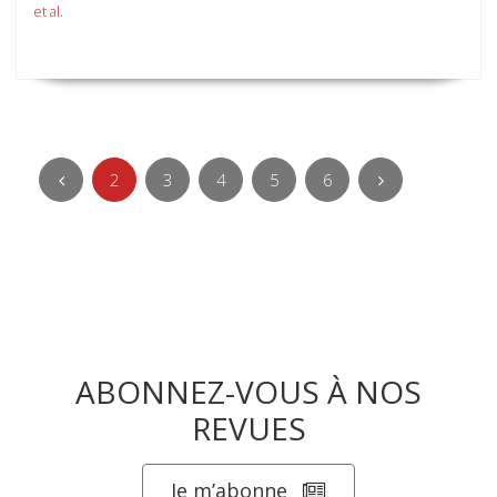
et al.
2
3
4
5
6
ABONNEZ-VOUS À NOS
REVUES
Je m’abonne