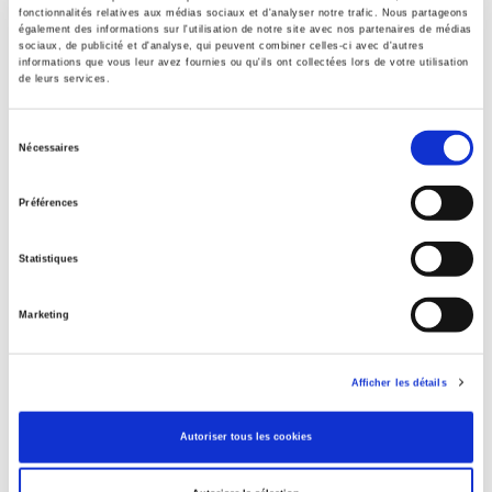
fonctionnalités relatives aux médias sociaux et d'analyser notre trafic. Nous partageons
également des informations sur l'utilisation de notre site avec nos partenaires de médias
sociaux, de publicité et d'analyse, qui peuvent combiner celles-ci avec d'autres
informations que vous leur avez fournies ou qu'ils ont collectées lors de votre utilisation
de leurs services.
Sélection
Nécessaires
du
consentement
Préférences
Vers une société de mobilité
Les jeunes, l'emploi et le logement
Statistiques
Jean-Benoît Eyméoud, Étienne Wasmer
Marketing
Afficher les détails
Autoriser tous les cookies