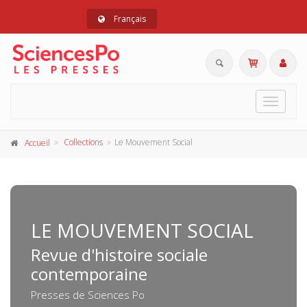
Français
Toggle
navigat
Collections
Le Mouvement Social
Accueil
LE MOUVEMENT SOCIAL
Revue d'histoire sociale
contemporaine
Presses de Sciences Po