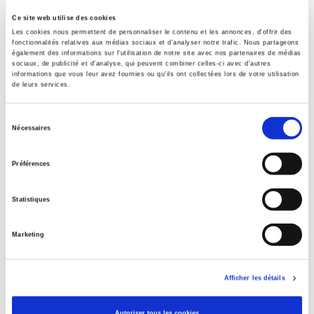
Ce site web utilise des cookies
Les cookies nous permettent de personnaliser le contenu et les annonces, d'offrir des
fonctionnalités relatives aux médias sociaux et d'analyser notre trafic. Nous partageons
également des informations sur l'utilisation de notre site avec nos partenaires de médias
sociaux, de publicité et d'analyse, qui peuvent combiner celles-ci avec d'autres
informations que vous leur avez fournies ou qu'ils ont collectées lors de votre utilisation
Le mouvement social 275, avril-juin 2021
de leurs services.
Varia
Sélection
et al.
Nécessaires
du
consentement
Préférences
Statistiques
Marketing
Afficher les détails
Autoriser tous les cookies