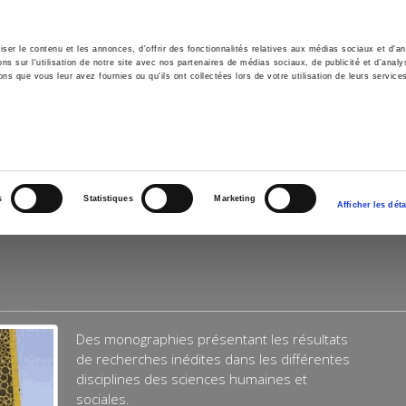
er le contenu et les annonces, d'offrir des fonctionnalités relatives aux médias sociaux et d'ana
 sur l'utilisation de notre site avec nos partenaires de médias sociaux, de publicité et d'analy
ns que vous leur avez fournies ou qu'ils ont collectées lors de votre utilisation de leurs service
il
Environnement
Histoire
International
s
Statistiques
Marketing
Afficher les déta
Des monographies présentant les résultats
de recherches inédites dans les différentes
disciplines des sciences humaines et
sociales.