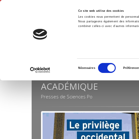
Ce site web utilise des cookies
Les cookies nous permettent de personnalis
Nous partageons également des informations
combiner celles-ci avec d'autres informatio
Accue
Collections
Académique
Accueil
Sélection
Nécessaires
Préférence
du
consentement
ACADÉMIQUE
Presses de Sciences Po