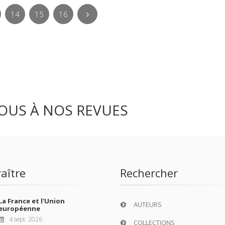
14
15
16
OUS À NOS REVUES
aître
Rechercher
La France et l'Union
AUTEURS
européenne
4 sept. 2026
COLLECTIONS