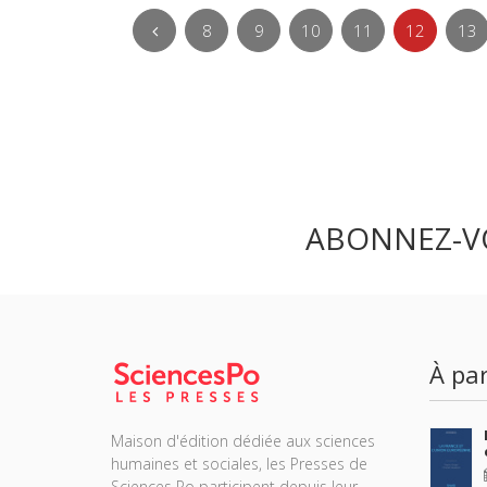
8
9
10
11
12
13
ABONNEZ-V
À par
Maison d'édition dédiée aux sciences
humaines et sociales, les Presses de
Sciences Po participent depuis leur