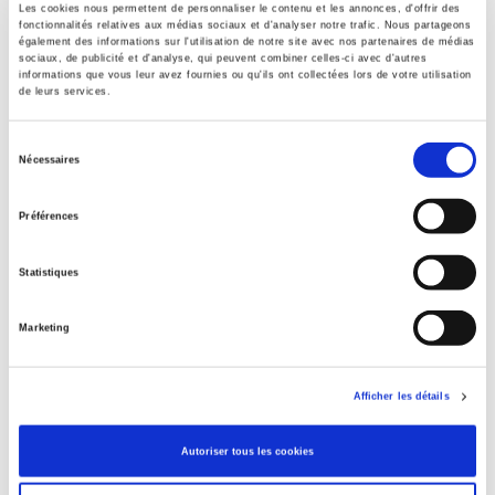
Les cookies nous permettent de personnaliser le contenu et les annonces, d'offrir des
fonctionnalités relatives aux médias sociaux et d'analyser notre trafic. Nous partageons
également des informations sur l'utilisation de notre site avec nos partenaires de médias
sociaux, de publicité et d'analyse, qui peuvent combiner celles-ci avec d'autres
informations que vous leur avez fournies ou qu'ils ont collectées lors de votre utilisation
Colporteurs du Komintern
de leurs services.
L'Union soviétique et les minorités au Moyen-Orient
Sélection
Taline Ter Minassian
Nécessaires
du
consentement
Préférences
Statistiques
Marketing
Afficher les détails
Autoriser tous les cookies
Citoyenneté à la française