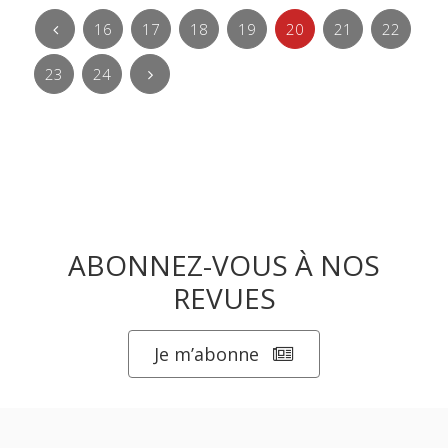
16
17
18
19
20
21
22
23
24
ABONNEZ-VOUS À NOS
REVUES
Je m’abonne