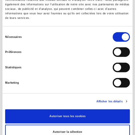
également des informations sur l'utilisation de notre site avec nos partenaires de médias
sociaux, de publicité et d'analyse, qui peuvent combiner celles-ci avec d'autres
informations que vous leur avez fournies ou qu'ils ont collectées lors de votre utilisation
de leurs services.
Le laboratoire de l'internationalisme
Sélection
Le CAEM et la construction du bloc socialiste (1949-
Nécessaires
1991)
du
Simon Godard
consentement
Préférences
Statistiques
Marketing
Afficher les détails
Autoriser tous les cookies
Autoriser la sélection
L'Etat sous pression