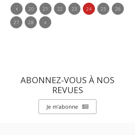
20
21
22
23
24
25
26
27
28
ABONNEZ-VOUS À NOS
REVUES
Je m’abonne