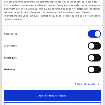
Les cookies nous permettent de personnaliser le contenu et les annonces, d'offrir des
fonctionnalités relatives aux médias sociaux et d'analyser notre trafic. Nous partageons
également des informations sur l'utilisation de notre site avec nos partenaires de médias
sociaux, de publicité et d'analyse, qui peuvent combiner celles-ci avec d'autres
informations que vous leur avez fournies ou qu'ils ont collectées lors de votre utilisation
Benoît Frachon, communiste et syndicaliste
de leurs services.
Jacques Girault
Sélection
Nécessaires
du
consentement
Préférences
Statistiques
Marketing
Afficher les détails
Autoriser tous les cookies
Visages de la Nouvelle droite