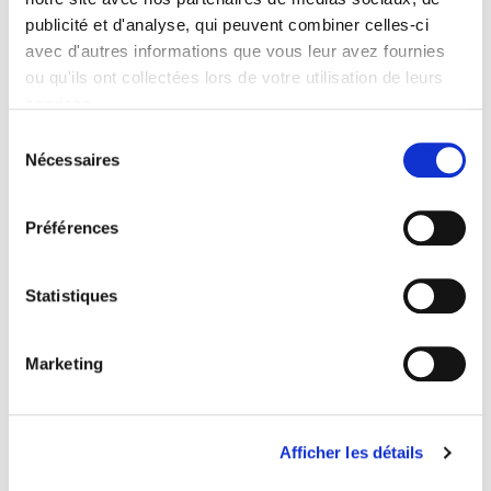
publicité et d'analyse, qui peuvent combiner celles-ci
avec d'autres informations que vous leur avez fournies
ou qu'ils ont collectées lors de votre utilisation de leurs
La politique étrangère de la France
services.
Acteurs et processus
Sélection
Marie-Christine Kessler
Nécessaires
du
consentement
Préférences
Statistiques
Marketing
Afficher les détails
Les nouvelles relations internationales