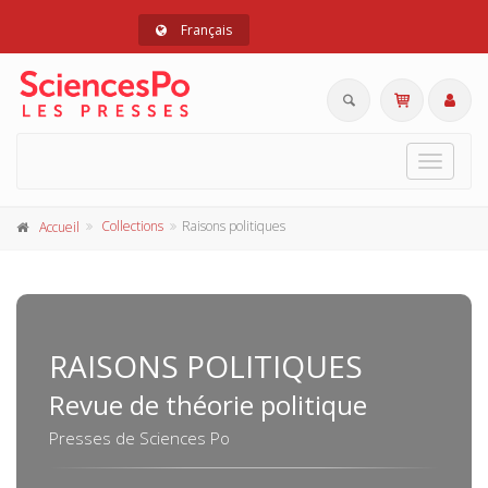
Français
Toggle
navigat
Collections
Raisons politiques
Accueil
RAISONS POLITIQUES
Revue de théorie politique
Presses de Sciences Po