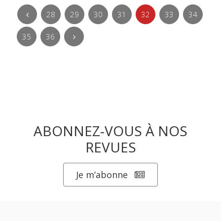
28
29
30
31
32
33
34
35
36
ABONNEZ-VOUS À NOS
REVUES
Je m’abonne