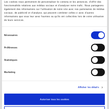
Les cookies nous permettent de personnaliser le contenu et les annonces, d'offrir des
fonctionnalités relatives aux médias sociaux et d'analyser notre trafic. Nous partageons
également des informations sur l'utilisation de notre site avec nos partenaires de médias
sociaux, de publicité et d'analyse, qui peuvent combiner celles-ci avec d'autres
informations que vous leur avez fournies ou qu'ils ont collectées lors de votre utilisation
Communisme et nationalisme en Algérie, 1920-
de leurs services.
1962
Emmanuel Sivan
Sélection
Nécessaires
du
consentement
Préférences
Statistiques
Marketing
Afficher les détails
Autoriser tous les cookies
Communisme et nationalisme en Algérie