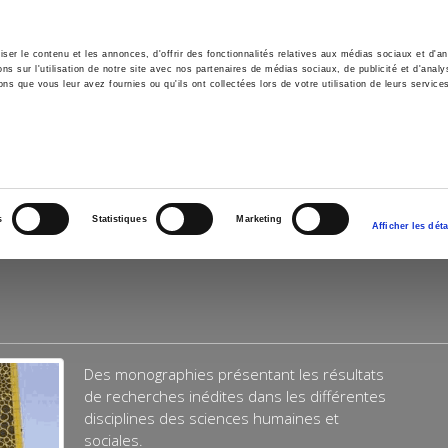
er le contenu et les annonces, d'offrir des fonctionnalités relatives aux médias sociaux et d'ana
 sur l'utilisation de notre site avec nos partenaires de médias sociaux, de publicité et d'analy
ns que vous leur avez fournies ou qu'ils ont collectées lors de votre utilisation de leurs service
il
Environnement
Histoire
International
s
Statistiques
Marketing
Afficher les déta
Des monographies présentant les résultats
de recherches inédites dans les différentes
disciplines des sciences humaines et
sociales.