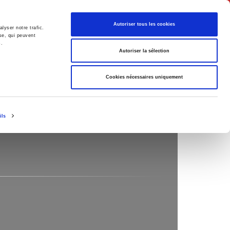
Français
Autoriser tous les cookies
lyser notre trafic.
se, qui peuvent
s.
Politique
Société
Autoriser la sélection
Cookies nécessaires uniquement
ils