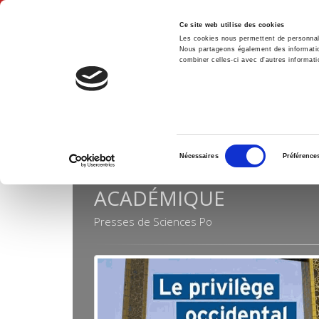
Ce site web utilise des cookies
Les cookies nous permettent de personnalis
Nous partageons également des informations
combiner celles-ci avec d'autres informatio
Accue
Collections
Académique
Accueil
Sélection
Nécessaires
Préférence
du
consentement
ACADÉMIQUE
Presses de Sciences Po