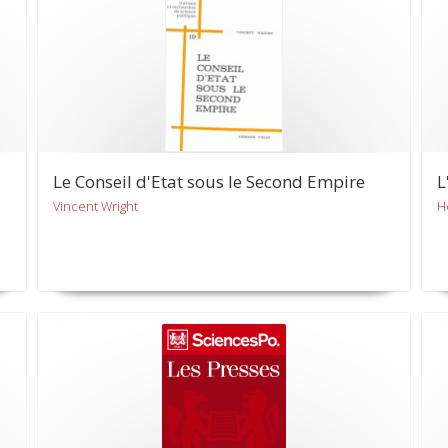
Le Conseil d'Etat sous le Second Empire
L
Vincent Wright
H