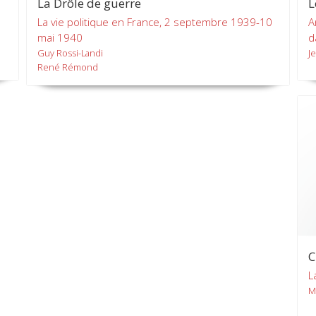
La Drôle de guerre
L
La vie politique en France, 2 septembre 1939-10
A
mai 1940
d
Guy Rossi-Landi
J
René Rémond
C
L
M