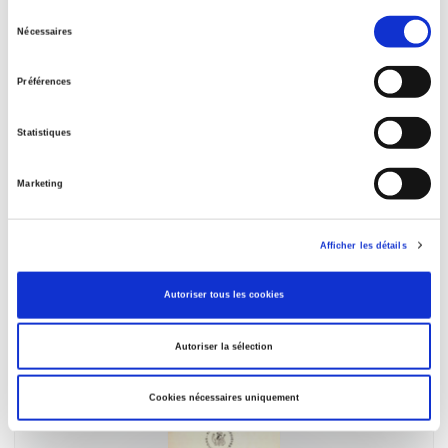
Sélection
Nécessaires
du
consentement
Préférences
Statistiques
Matériaux pour une géographie volontaire de
Marketing
l'industrie française
Gabriel Dessus
Afficher les détails
Autoriser tous les cookies
Autoriser la sélection
Cookies nécessaires uniquement