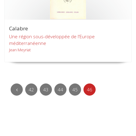
Calabre
Une région sous-développée de l'Europe
méditerranéenne
Jean Meyriat
42
43
44
45
46