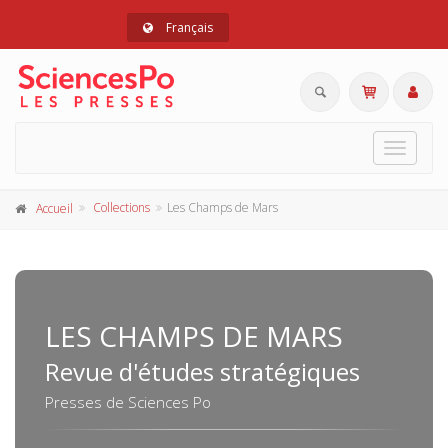
Français
Toggle
navigat
Collections
Les Champs de Mars
Accueil
LES CHAMPS DE MARS
Revue d'études stratégiques
Presses de Sciences Po