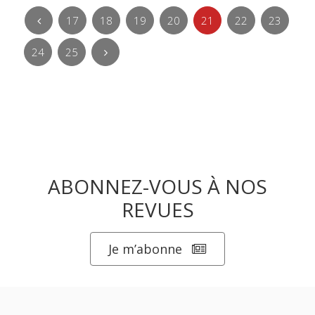
17
18
19
20
21
22
23
24
25
ABONNEZ-VOUS À NOS
REVUES
Je m’abonne