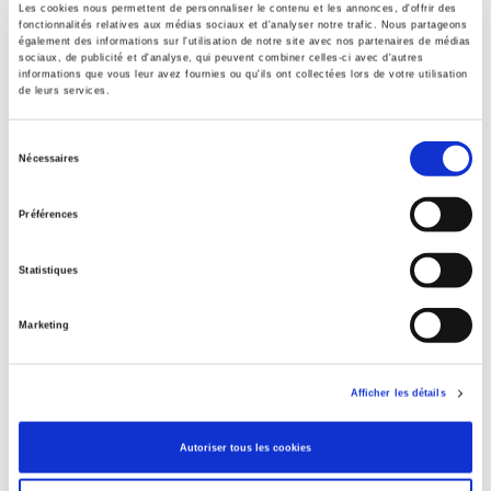
Les cookies nous permettent de personnaliser le contenu et les annonces, d'offrir des
fonctionnalités relatives aux médias sociaux et d'analyser notre trafic. Nous partageons
également des informations sur l'utilisation de notre site avec nos partenaires de médias
sociaux, de publicité et d'analyse, qui peuvent combiner celles-ci avec d'autres
informations que vous leur avez fournies ou qu'ils ont collectées lors de votre utilisation
Les versets de l'invincibilité
de leurs services.
Permanence et changements religieux dans l'Algérie
Sélection
contemporaine
Nécessaires
du
Fanny Colonna
consentement
Préférences
Statistiques
Marketing
Afficher les détails
Autoriser tous les cookies
Mitterrand et les Françaises