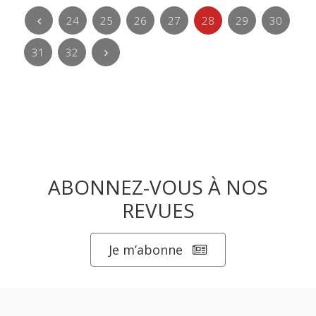
24
25
26
27
28
29
30
31
32
ABONNEZ-VOUS À NOS
REVUES
Je m’abonne