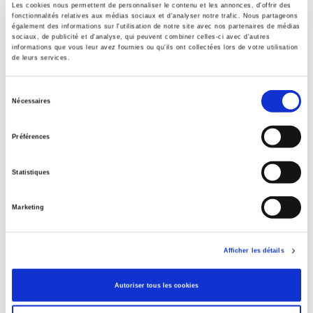
Les cookies nous permettent de personnaliser le contenu et les annonces, d'offrir des
fonctionnalités relatives aux médias sociaux et d'analyser notre trafic. Nous partageons
également des informations sur l'utilisation de notre site avec nos partenaires de médias
sociaux, de publicité et d'analyse, qui peuvent combiner celles-ci avec d'autres
informations que vous leur avez fournies ou qu'ils ont collectées lors de votre utilisation
Histoire du Parti communiste tchécoslovaque
de leurs services.
Des origines à la prise du pouvoir
Sélection
Jacques Rupnik
Nécessaires
Fondation nationale des sciences politiques France
du
consentement
Préférences
Statistiques
Marketing
Afficher les détails
Autoriser tous les cookies
Durkheim et le politique