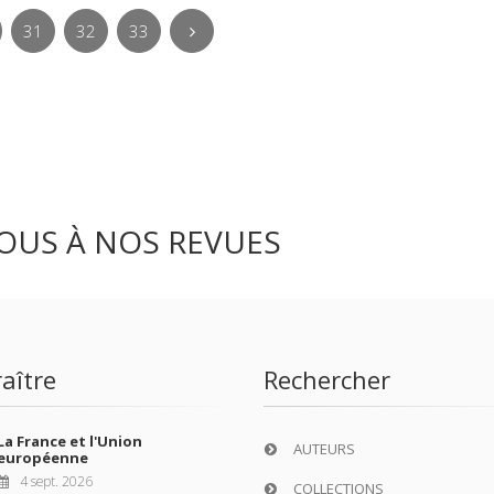
31
32
33
OUS À NOS REVUES
aître
Rechercher
La France et l'Union
AUTEURS
européenne
4 sept. 2026
COLLECTIONS