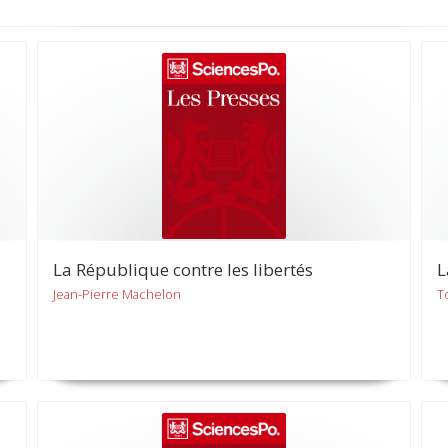
La République contre les libertés
L
Jean-Pierre Machelon
T