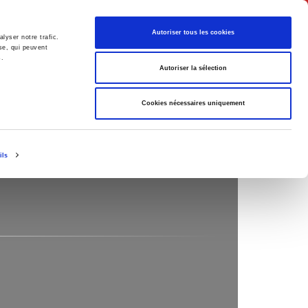
Français
Autoriser tous les cookies
lyser notre trafic.
se, qui peuvent
s.
Politique
Société
Autoriser la sélection
Cookies nécessaires uniquement
ils