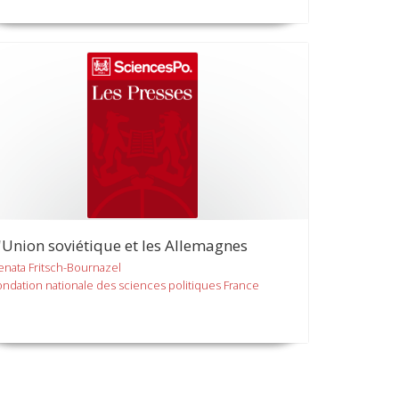
'Union soviétique et les Allemagnes
enata Fritsch-Bournazel
ondation nationale des sciences politiques France