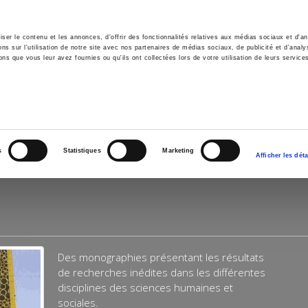
er le contenu et les annonces, d'offrir des fonctionnalités relatives aux médias sociaux et d'ana
 sur l'utilisation de notre site avec nos partenaires de médias sociaux, de publicité et d'analy
ns que vous leur avez fournies ou qu'ils ont collectées lors de votre utilisation de leurs service
il
Environnement
Histoire
International
s
Statistiques
Marketing
Afficher les déta
Des monographies présentant les résultats
de recherches inédites dans les différentes
disciplines des sciences humaines et
sociales.