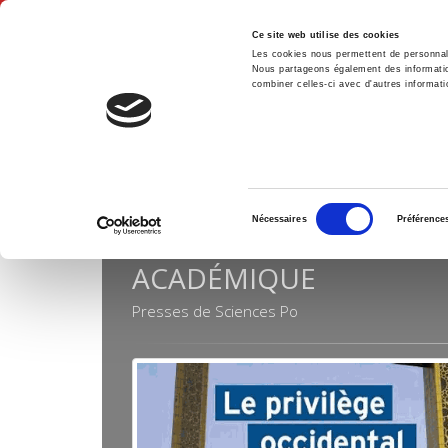
Ce site web utilise des cookies
Les cookies nous permettent de personnalis
Nous partageons également des informations
combiner celles-ci avec d'autres informatio
Accue
Collections
Académique
Accueil
Sélection
Nécessaires
Préférence
du
consentement
ACADÉMIQUE
Presses de Sciences Po