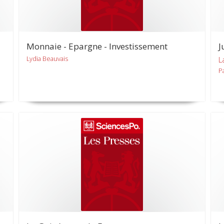
Monnaie - Epargne - Investissement
J
Lydia Beauvais
L
P