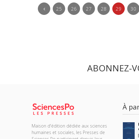
25
26
27
28
29
30
ABONNEZ-V
À par
Maison d'édition dédiée aux sciences
humaines et sociales, les Presses de
Sciences Po participent depuis leur