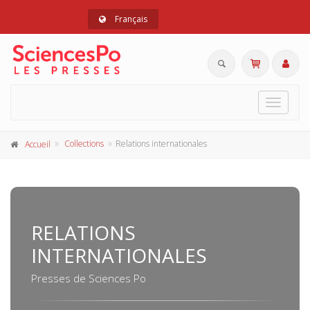
Français
Toggle
navigat
Collections
Relations internationales
Accueil
RELATIONS
INTERNATIONALES
Presses de Sciences Po