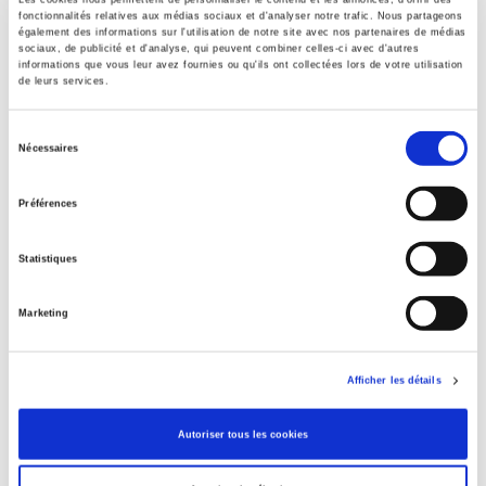
fonctionnalités relatives aux médias sociaux et d'analyser notre trafic. Nous partageons
également des informations sur l'utilisation de notre site avec nos partenaires de médias
sociaux, de publicité et d'analyse, qui peuvent combiner celles-ci avec d'autres
informations que vous leur avez fournies ou qu'ils ont collectées lors de votre utilisation
de leurs services.
Français comme les autres ?
Sélection
Nécessaires
Enquête sur les citoyens d'origine maghrébine, africaine
du
et turque
consentement
Sylvain Brouard, Vincent Tiberj
Préférences
Statistiques
Marketing
Afficher les détails
Autoriser tous les cookies