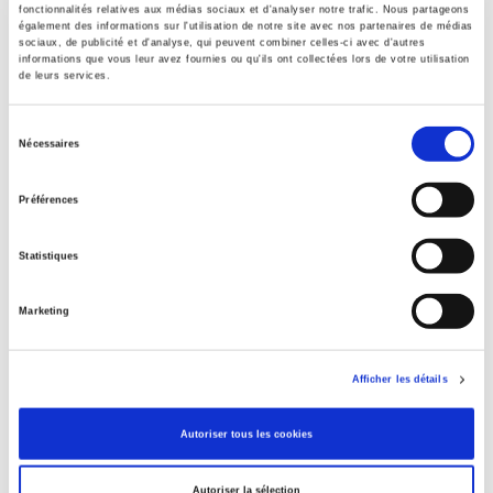
fonctionnalités relatives aux médias sociaux et d'analyser notre trafic. Nous partageons
également des informations sur l'utilisation de notre site avec nos partenaires de médias
sociaux, de publicité et d'analyse, qui peuvent combiner celles-ci avec d'autres
informations que vous leur avez fournies ou qu'ils ont collectées lors de votre utilisation
de leurs services.
Sélection
Nécessaires
du
consentement
Préférences
Statistiques
Parler pour gagner
Marketing
Sémiotique des discours de la campagne présidentielle
de 2007
Afficher les détails
Denis Bertrand, Alexandre Dézé
Autoriser tous les cookies
Autoriser la sélection