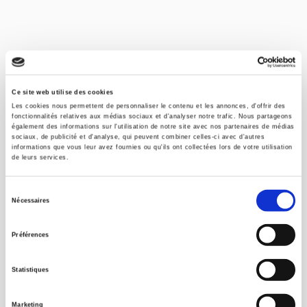
Ce site web utilise des cookies
Les cookies nous permettent de personnaliser le contenu et les annonces, d'offrir des
fonctionnalités relatives aux médias sociaux et d'analyser notre trafic. Nous partageons
également des informations sur l'utilisation de notre site avec nos partenaires de médias
sociaux, de publicité et d'analyse, qui peuvent combiner celles-ci avec d'autres
informations que vous leur avez fournies ou qu'ils ont collectées lors de votre utilisation
de leurs services.
Informations
Sélection
Nécessaires
du
Type d'événement :
Débat
consentement
Préférences
Heure/Date :
Jeudi 29 mars 2012 de 17h à 19h
Lieu de l'événement :
Sciences Po – Amphithéâtre Caquot
Statistiques
http://www.iddri.org/
Marketing