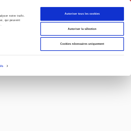
Français
Autoriser tous les cookies
lyser notre trafic.
se, qui peuvent
s.
Politique
Société
Autoriser la sélection
Cookies nécessaires uniquement
ieu de l'événement
ils