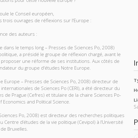
itutions pour cette nouvelle Europe ?
oule le Conseil européen,
s trois ouvrages de réflexions sur l'Europe :
nce des auteurs :
e dans le temps long – Presses de Sciences Po, 2008)
litique, a présidé le groupe de réflexion chargé, avant le
I
 proposer une réforme de ses institutions. Aux côtés de
fondateur du groupe d'études Notre Europe.
T
lle Europe – Presses de Sciences Po, 2008) directeur de
nternationales de Sciences Po (CERI), a été directeur du
H
 de Prague (Cefres) et titulaire de la chaire Sciences Po-
L
f Economics and Political Science.
S
 Sciences Po, 2008) est directeur des recherches politiques
P
Centre d’études de la vie politique (Cevipol) à l’Université
 de Bruxelles.