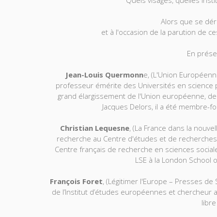
Quels visages, quelles inst
Alors que se dér
et à l'occasion de la parution de ce
En prése
Jean-Louis Quermonn
e, (L'Union Européenn
professeur émérite des Universités en science po
grand élargissement de l'Union européenne, de
Jacques Delors, il a été membre-
Christian Lequesne
, (La France dans la nouve
recherche au Centre d'études et de recherches i
Centre français de recherche en sciences sociales
LSE à la London School o
François Foret
, (Légitimer l'Europe – Presses de
de l’Institut d’études européennes et chercheur au 
libre