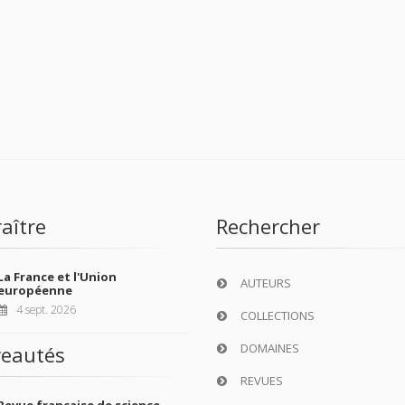
aître
Rechercher
La France et l'Union
AUTEURS
européenne
4 sept. 2026
COLLECTIONS
DOMAINES
eautés
REVUES
Revue française de science