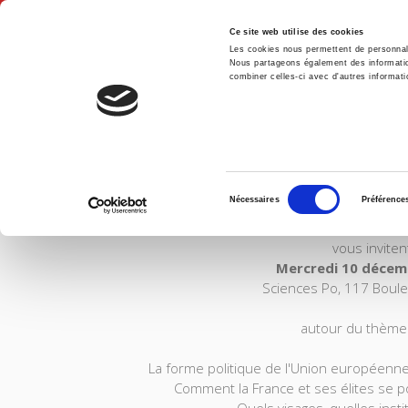
Ce site web utilise des cookies
Les cookies nous permettent de personnalis
Nous partageons également des informations
combiner celles-ci avec d'autres informatio
Accue
PETIT DÉJEUNER NOU
Sélection
Nécessaires
Préférence
du
Les Presses de Sciences Po et le 
consentement
vous inviten
Mercredi 10 décemb
Sciences Po, 117 Boule
autour du thème
La forme politique de l'Union européenne
Comment la France et ses élites se p