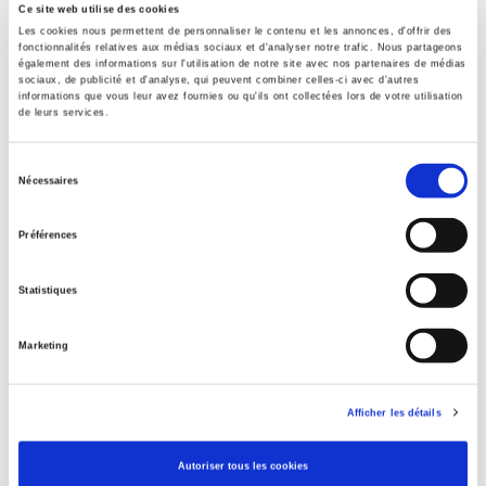
Ce site web utilise des cookies
Presse
Les cookies nous permettent de personnaliser le contenu et les annonces, d'offrir des
fonctionnalités relatives aux médias sociaux et d'analyser notre trafic. Nous partageons
également des informations sur l'utilisation de notre site avec nos partenaires de médias
Sommaire
sociaux, de publicité et d'analyse, qui peuvent combiner celles-ci avec d'autres
informations que vous leur avez fournies ou qu'ils ont collectées lors de votre utilisation
de leurs services.
Spécifications
Sélection
Nécessaires
du
Éditeur
consentement
Préférences
Presses de Sciences Po
Partie du titre
Statistiques
Numéro 34
Auteur
Marketing
Judith Assouly
Collection
Nouveaux Débats
Afficher les détails
Langue
français
Autoriser tous les cookies