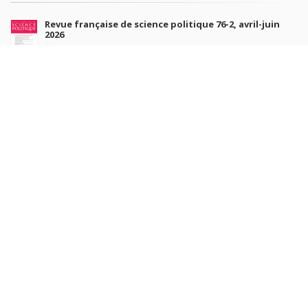
Revue française de science politique 76-2, avril-juin
2026
10 juil. 2026
Revue française de sociologie 66 3/4, juillet-décembre
2026
7 juil. 2026
Sociétés contemporaines 139, 2025
6 juil. 2026
Raisons politiques 102, mai 2026
23 juin 2026
plus de titres
Rechercher