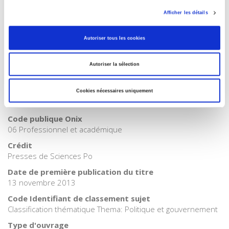
Catégorie (éditeur)
Afficher les détails
Internet Hierarchy
>
Europe
Catégorie (éditeur)
Autoriser tous les cookies
Internet Hierarchy
>
Géopolitique
Catégorie (éditeur)
Autoriser la sélection
Internet Hierarchy
>
International
BISAC Subject Heading
Cookies nécessaires uniquement
POL000000 POLITICAL SCIENCE
Code publique Onix
06 Professionnel et académique
Crédit
Presses de Sciences Po
Date de première publication du titre
13 novembre 2013
Code Identifiant de classement sujet
Classification thématique Thema: Politique et gouvernement
Type d'ouvrage