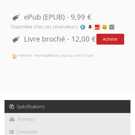
ePub (EPUB)
-
9,99 €
Disponible chez ces revendeurs:
Livre broché
-
12,00 €
Acheter
Attention ! Pas d'expédition jusqu'au lundi 17 août
Spécifications
Formats
Sommaire