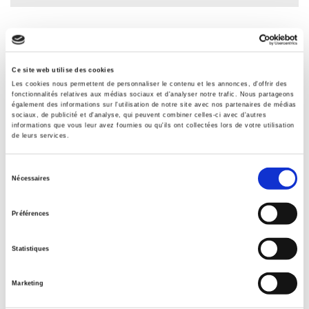
Spécifications
Ce site web utilise des cookies
Éditeur
Les cookies nous permettent de personnaliser le contenu et les annonces, d'offrir des
Presses de Sciences Po
fonctionnalités relatives aux médias sociaux et d'analyser notre trafic. Nous partageons
également des informations sur l'utilisation de notre site avec nos partenaires de médias
Auteur
sociaux, de publicité et d'analyse, qui peuvent combiner celles-ci avec d'autres
informations que vous leur avez fournies ou qu'ils ont collectées lors de votre utilisation
Zaki Laïdi
de leurs services.
Collection
Références
Sélection
Nécessaires
du
Langue
français
consentement
Préférences
Mots clés
Europe
,
Gouvernance
,
Multilatéralisme
,
OMC
,
Pays
Statistiques
émergents
,
Puissance
,
Relations internationales
,
Union
européenne
Marketing
Catégorie (éditeur)
Internet Hierarchy
>
Géopolitique
>
Gouvernance mondiale