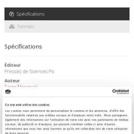
Spécifications
Formats
Spécifications
Éditeur
Presses de Sciences Po
Auteur
Serge Moscovici
Collection
Académique
Ce site web utilise des cookies
Langue
Les cookies nous permettent de personnaliser le contenu et les annonces, d'offrir des
fonctionnalités relatives aux médias sociaux et d'analyser notre trafic. Nous partageons
français
également des informations sur l'utilisation de notre site avec nos partenaires de médias
sociaux, de publicité et d'analyse, qui peuvent combiner celles-ci avec d'autres
Mots clés
informations que vous leur avez fournies ou qu'ils ont collectées lors de votre utilisation
Chômage
de leurs services.