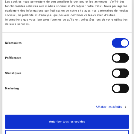
Les cookies nous permettent de personnaliser le contenu et les annonces, d'offrir des
Classification thématique Thema: Politique et gouvernement
fonctionnalités relatives aux médias sociaux et d'analyser notre trafic. Nous partageons
également des informations sur l'utilisation de notre site avec nos partenaires de médias
Avec
sociaux, de publicité et d'analyse, qui peuvent combiner celles-ci avec d'autres
Index, Bibliographie
informations que vous leur avez fournies ou qu'ils ont collectées lors de votre utilisation
de leurs services.
Langue originale
anglais
Sélection
Nécessaires
du
consentement
Préférences
Titres
liés
Statistiques
Parents en quête de droits
Marketing
Salariés en justice
Afficher les détails
Autoriser tous les cookies
La mutation climatique