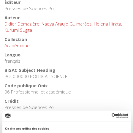
Éditeur
Presses de Sciences Po
Auteur
Didier Demazière
,
Nadya Araujo Guimarães
,
Helena Hirata
,
Kurumi Sugita
Collection
Académique
Langue
français
BISAC Subject Heading
POL000000 POLITICAL SCIENCE
Code publique Onix
06 Professionnel et académique
Crédit
Presses de Sciences Po
Date de première publication du titre
04 mars 2013
Ce site web utilise des cookies
Code Identifiant de classement sujet