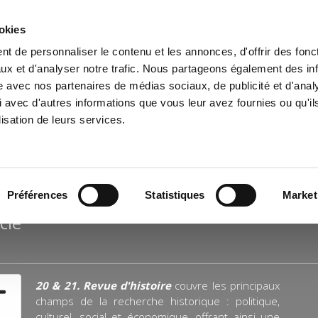
ookies
t de personnaliser le contenu et les annonces, d'offrir des fonct
il
Environnement
Histoire
International
ux et d'analyser notre trafic. Nous partageons également des in
site avec nos partenaires de médias sociaux, de publicité et d'anal
 avec d'autres informations que vous leur avez fournies ou qu'il
lisation de leurs services.
IRE
Préférences
Statistiques
Market
cle
20 & 21. Revue d'histoire
couvre les principaux
champs de la recherche historique : politique,
culturel, social et économique, offrant ainsi une