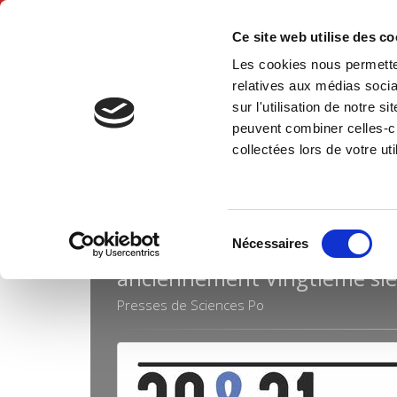
Ce site web utilise des c
Les cookies nous permetten
Accue
relatives aux médias socia
sur l'utilisation de notre 
peuvent combiner celles-ci
Revues
20 & 21. Revue d'histoire
Accueil
collectées lors de votre uti
Sélection
20 & 21. REVUE D'HISTO
Nécessaires
du
anciennement Vingtième siè
consentement
Presses de Sciences Po