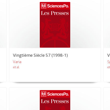
Vingtième Siècle 57 (1998-1)
V
Varia
S
et al.
et