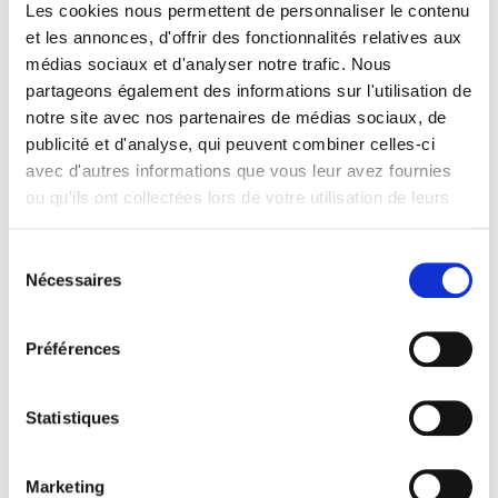
Les cookies nous permettent de personnaliser le contenu
Agora débats/jeunesses 65, 2013
et les annonces, d'offrir des fonctionnalités relatives aux
médias sociaux et d'analyser notre trafic. Nous
Normes sociales et bifurcations dans les parcours de
partageons également des informations sur l'utilisation de
vie des jeunes
notre site avec nos partenaires de médias sociaux, de
et al.
publicité et d'analyse, qui peuvent combiner celles-ci
avec d'autres informations que vous leur avez fournies
ou qu'ils ont collectées lors de votre utilisation de leurs
services.
Sélection
Nécessaires
du
consentement
Préférences
Statistiques
Agora débats/jeunesses 64, 2013
Varia
Marketing
et al.