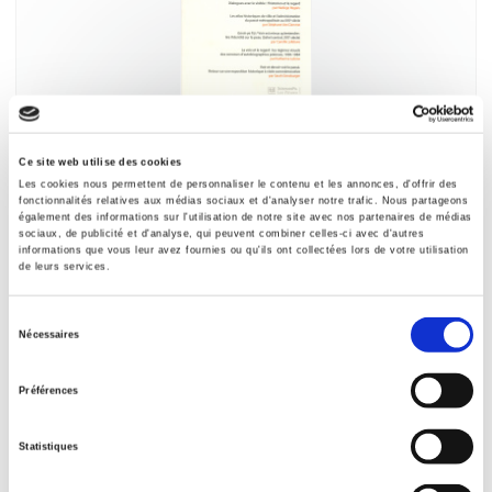
Critique internationale 68, juillet-septembre
2015
Ce site web utilise des cookies
Voir l'histoire : sources visuelles et écriture du regard
Les cookies nous permettent de personnaliser le contenu et les annonces, d'offrir des
fonctionnalités relatives aux médias sociaux et d'analyser notre trafic. Nous partageons
et al.
également des informations sur l'utilisation de notre site avec nos partenaires de médias
sociaux, de publicité et d'analyse, qui peuvent combiner celles-ci avec d'autres
informations que vous leur avez fournies ou qu'ils ont collectées lors de votre utilisation
de leurs services.
Sélection
Nécessaires
du
consentement
Préférences
Statistiques