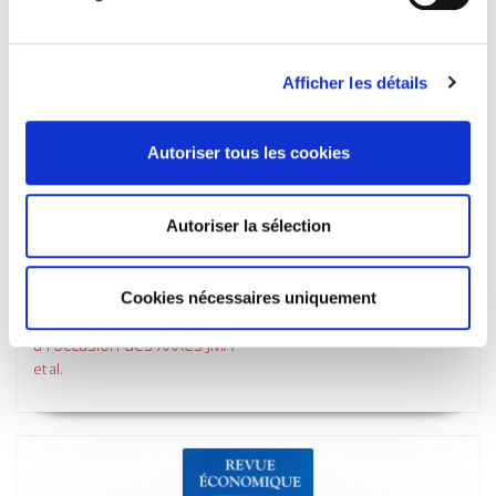
Afficher les détails
Autoriser tous les cookies
Autoriser la sélection
Revue économique 66-4, juillet 2015
Cookies nécessaires uniquement
Avancées de la recherche en microéconomie appliquée
à l'occasion des XXXes JMA
et al.