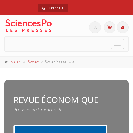
Français
Toggle
navigat
Revues
Revue économique
Accueil
REVUE ÉCONOMIQUE
Presses de Sciences Po