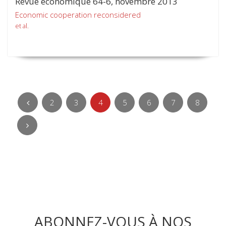
Revue économique 64-6, novembre 2013
Economic cooperation reconsidered
et al.
2
3
4
5
6
7
8
ABONNEZ-VOUS À NOS