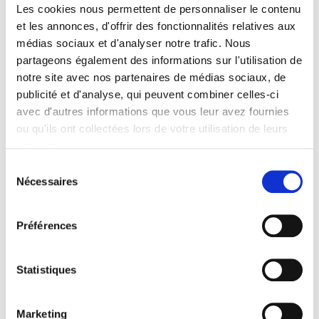
Les cookies nous permettent de personnaliser le contenu
Varia
et les annonces, d'offrir des fonctionnalités relatives aux
et al.
médias sociaux et d'analyser notre trafic. Nous
partageons également des informations sur l'utilisation de
notre site avec nos partenaires de médias sociaux, de
publicité et d'analyse, qui peuvent combiner celles-ci
avec d'autres informations que vous leur avez fournies
ou qu'ils ont collectées lors de votre utilisation de leurs
services.
Sélection
Nécessaires
du
consentement
Préférences
Revue économique 66-5, septembre 2015
Fin de monde : analyses économiques du déclin et de la
Statistiques
stagnation (1870-1950)
et al.
Marketing