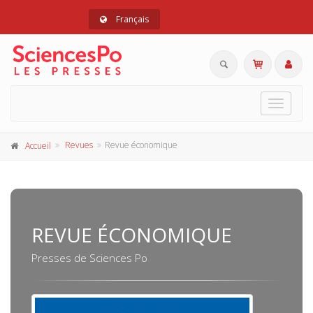
Français
Toggle
navigat
Revues
Revue économique
Accueil
REVUE ÉCONOMIQUE
Presses de Sciences Po