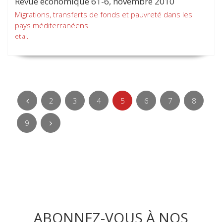
Revue économique 61-6, novembre 2010
Migrations, transferts de fonds et pauvreté dans les
pays méditerranéens
et al.
2
3
4
5
6
7
8
9
ABONNEZ-VOUS À NOS