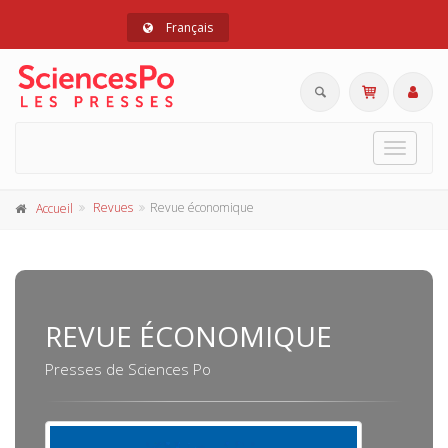
Français
Toggle
navigat
Revues
Revue économique
Accueil
REVUE ÉCONOMIQUE
Presses de Sciences Po