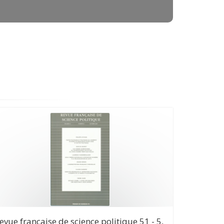
evue française de science politique 51 - 5,