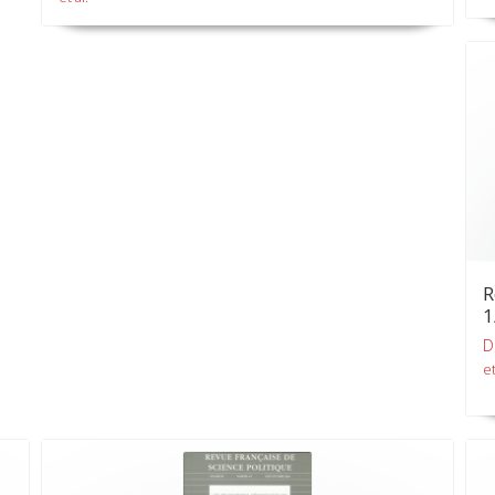
R
1
D
et