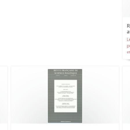
R
a
L
p
et