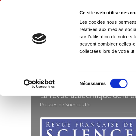
Ce site web utilise des c
Les cookies nous permetten
Accue
relatives aux médias socia
sur l'utilisation de notre 
peuvent combiner celles-ci
Revues
Revue française de science politique
Accueil
collectées lors de votre uti
Sélection
REVUE FRANÇAISE DE S
Nécessaires
du
La revue académique de la di
consentement
Presses de Sciences Po