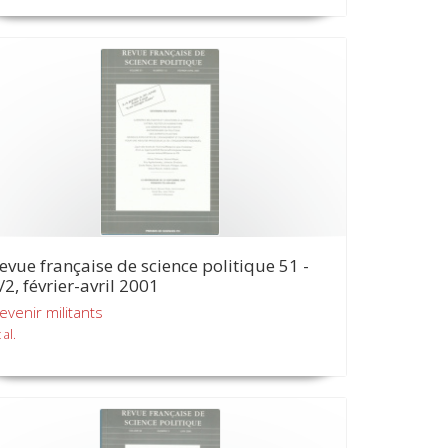
evue française de science politique 51 -
/2, février-avril 2001
evenir militants
 al.