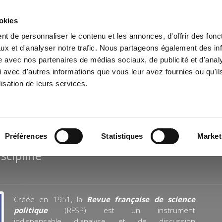
ookies
t de personnaliser le contenu et les annonces, d'offrir des fonct
il
Environnement
Histoire
International
ux et d'analyser notre trafic. Nous partageons également des in
site avec nos partenaires de médias sociaux, de publicité et d'anal
 avec d'autres informations que vous leur avez fournies ou qu'il
lisation de leurs services.
CIENCE POLITIQUE
Préférences
Statistiques
Market
scipline
Créée en 1951, la
Revue française de science
politique
(RFSP) est un instrument
indispensable d'analyse et de discussion