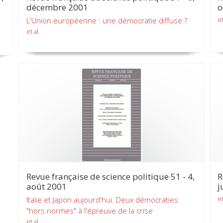
décembre 2001
o
et
L'Union européenne : une démocratie diffuse ?
et al.
Revue française de science politique 51 - 4,
R
août 2001
j
et
Italie et Japon aujourd'hui. Deux démocraties
"hors normes" à l'épreuve de la crise
et al.