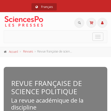
Français
Toggle
navigat
Revues
Revue française de science politique
Accueil
REVUE FRANÇAISE DE
SCIENCE POLITIQUE
La revue académique de la
discipline