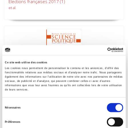
Elections françaises 2017 (1)
et al.
Ce site web utilise des cookies
Les cookies nous permettent de personnaliser le contenu et les annonces, d'offrir des
fonctionnalités relatives aux médias sociaux et d'analyser notre trafic. Nous partageons
également des informations sur l'utilisation de notre site avec nos partenaires de médias
sociaux, de publicité et d'analyse, qui peuvent combiner celles-ci avec d'autres
informations que vous leur avez fournies ou qu'ils ont collectées lors de votre utilisation
Revue française de science politique 67-4 août
de leurs services.
2017
Varia
Sélection
Nécessaires
et al.
du
consentement
Préférences