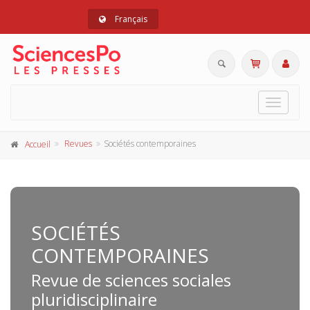
Français
Toggle
navigat
Revues
Sociétés contemporaines
Accueil
SOCIÉTÉS
CONTEMPORAINES
Revue de sciences sociales
pluridisciplinaire